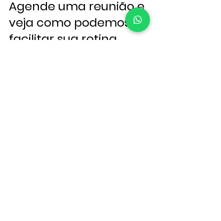
Agende uma reunião e 
veja como podemos 
facilitar sua rotina
Quer conhecer nosso sistema na prática?
➡️ Acesse agora: 
www.dmsolucoesexpressas.com
✅ Marque uma reunião sem compromisso.
✅ Descubra como podemos organizar suas 
entregas de forma inteligente.
Posts recentes
Ver tudo