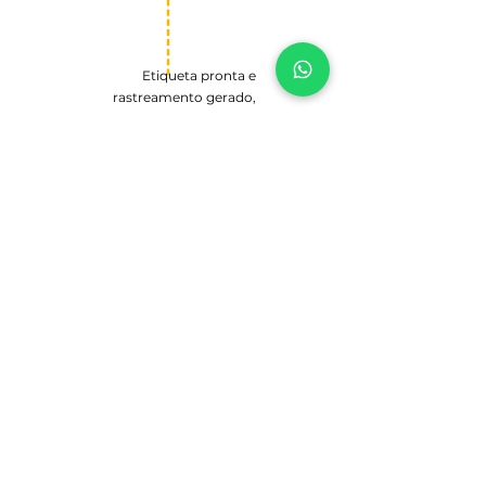
Etiqueta pronta e
rastreamento gerado,
agora é só acompanhar
a entrega e nós daremos
todo o suporte
necessário até a entrega
ao destinatário.
04
Nosso Site